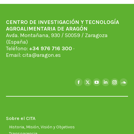
CENTRO DE INVESTIGACIÓN Y TECNOLOGÍA
AGROALIMENTARIA DE ARAGÓN
Avda. Montañana, 930 / 50059 / Zaragoza
(España)
Teléfono:
+34 976 716 300
·
Email:
cita@aragon.es
Encuéntranos en:
Facebook
X
YouTube
Linkedin
Instagra
Soun
page
page
page
page
page
page
opens
opens
opens
opens
opens
open
in
in
in
in
in
in
new
new
new
new
new
new
Sobre el CITA
window
window
window
window
window
wind
Historia, Misión, Visión y Objetivos
Transparencia