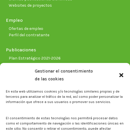
Websites de proyectos
Empleo
Ofertas de empleo
Perfil del contratante
Publicaciones
Plan Estratégico 2021-2026
Memorias corporativas
Gestionar el consentimiento
Biblioteca. Repositorio CITAREA
de las cookies
Sala de prensa
En esta web utilizamos cookies y/o tecnologías similares propias y de
Noticias
terceros para analizar el tráfico de la red, así como poder personalizar la
Eventos
información que ofrece a sus usuarios o promover sus servicios.
El CITA en los medios de comunicación
Identidad corporativa
El consentimiento de estas tecnologías nos permitirá procesar datos
Boletín electrónico cita2
como el comportamiento de navegación o las identificaciones únicas en
este sitio. No consentir o retirar el consentimiento, puede afectar