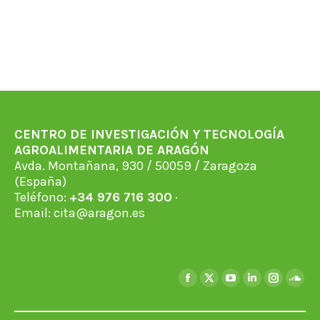
CENTRO DE INVESTIGACIÓN Y TECNOLOGÍA
AGROALIMENTARIA DE ARAGÓN
Avda. Montañana, 930 / 50059 / Zaragoza
(España)
Teléfono:
+34 976 716 300
·
Email:
cita@aragon.es
Encuéntranos en:
Facebook
X
YouTube
Linkedin
Instagra
Soun
page
page
page
page
page
page