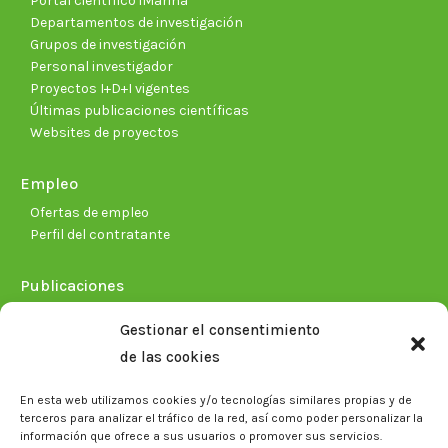
Portal científico iMarina
Departamentos de investigación
Grupos de investigación
Personal investigador
Proyectos I+D+I vigentes
Últimas publicaciones científicas
Websites de proyectos
Empleo
Ofertas de empleo
Perfil del contratante
Publicaciones
Plan Estratégico 2021-2026
Gestionar el consentimiento
Memorias corporativas
de las cookies
Biblioteca. Repositorio CITAREA
En esta web utilizamos cookies y/o tecnologías similares propias y de
Sala de prensa
terceros para analizar el tráfico de la red, así como poder personalizar la
información que ofrece a sus usuarios o promover sus servicios.
Noticias