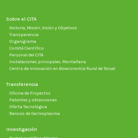
opens
opens
opens
opens
opens
open
in
in
in
in
in
in
new
new
new
new
new
new
Sobre el CITA
window
window
window
window
window
wind
Historia, Misión, Visión y Objetivos
Transparencia
Organigrama
Comité Científico
Personal del CITA
Instalaciones principales. Montañana
Centro de Innovación en Bioeconomía Rural de Teruel
Transferencia
Oficina de Proyectos
Patentes y obtenciones
Oferta Tecnológica
Bancos de Germoplasma
Investigación