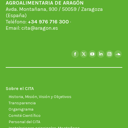
AGROALIMENTARIA DE ARAGÓN
Avda. Montañana, 930 / 50059 / Zaragoza
(España)
Teléfono:
+34 976 716 300
·
Email:
cita@aragon.es
Encuéntranos en:
Facebook
X
YouTube
Linkedin
Instagra
Soun
page
page
page
page
page
page
opens
opens
opens
opens
opens
open
in
in
in
in
in
in
new
new
new
new
new
new
Sobre el CITA
window
window
window
window
window
wind
Historia, Misión, Visión y Objetivos
Transparencia
Organigrama
Comité Científico
Personal del CITA