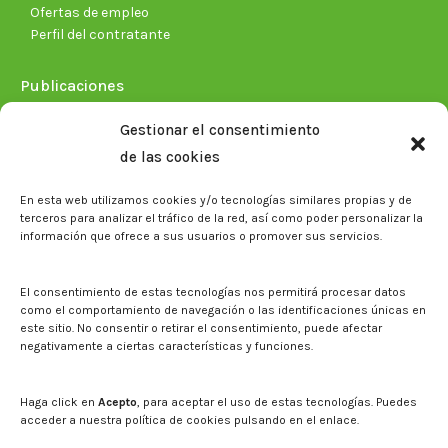
Ofertas de empleo
Perfil del contratante
Publicaciones
Plan Estratégico 2021-2026
Gestionar el consentimiento
Memorias corporativas
de las cookies
Biblioteca. Repositorio CITAREA
En esta web utilizamos cookies y/o tecnologías similares propias y de
Sala de prensa
terceros para analizar el tráfico de la red, así como poder personalizar la
información que ofrece a sus usuarios o promover sus servicios.
Noticias
Eventos
El CITA en los medios de comunicación
El consentimiento de estas tecnologías nos permitirá procesar datos
Identidad corporativa
como el comportamiento de navegación o las identificaciones únicas en
Boletín electrónico cita2
este sitio. No consentir o retirar el consentimiento, puede afectar
negativamente a ciertas características y funciones.
Contacto
Mapa del sitio web
Haga click en
Acepto
, para aceptar el uso de estas tecnologías. Puedes
acceder a nuestra política de cookies pulsando en el enlace.