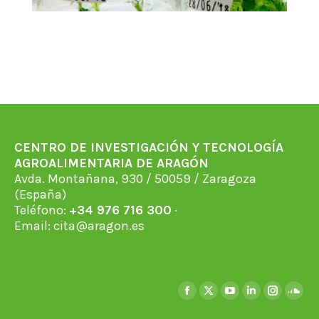
CENTRO DE INVESTIGACIÓN Y TECNOLOGÍA
AGROALIMENTARIA DE ARAGÓN
Avda. Montañana, 930 / 50059 / Zaragoza
(España)
Teléfono:
+34 976 716 300
·
Email:
cita@aragon.es
Encuéntranos en:
Facebook
X
YouTube
Linkedin
Instagra
Soun
page
page
page
page
page
page