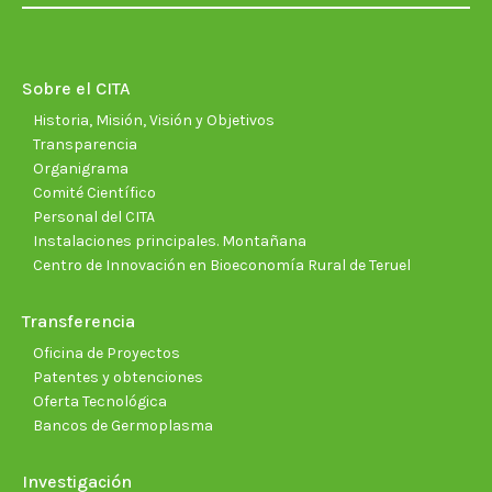
opens
opens
opens
opens
opens
open
in
in
in
in
in
in
new
new
new
new
new
new
Sobre el CITA
window
window
window
window
window
wind
Historia, Misión, Visión y Objetivos
Transparencia
Organigrama
Comité Científico
Personal del CITA
Instalaciones principales. Montañana
Centro de Innovación en Bioeconomía Rural de Teruel
Transferencia
Oficina de Proyectos
Patentes y obtenciones
Oferta Tecnológica
Bancos de Germoplasma
Investigación