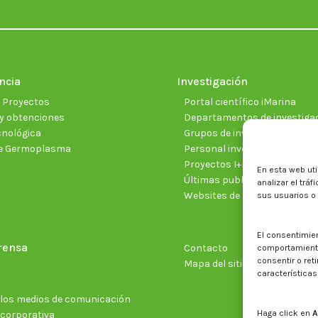
ncia
Investigación
e Proyectos
Portal científico iMarina
y obtenciones
Departamentos de investiga
cnológica
Grupos de investigación
e Germoplasma
Personal investigador
Proyectos I+D+I vigentes
En esta web uti
Últimas publicaciones cientí
analizar el trá
Websites de proyectos
sus usuarios o
El consentimie
rensa
Contacto
comportamiento 
consentir o ret
Mapa del sitio web
características
n los medios de comunicación
Haga click en
A
 corporativa