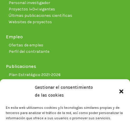
Personal investigador
Proyectos I+D+I vigentes
Últimas publicaciones científicas
Websites de proyectos
Empleo
Ofertas de empleo
Perfil del contratante
Publicaciones
Plan Estratégico 2021-2026
Memorias corporativas
Gestionar el consentimiento
Biblioteca. Repositorio CITAREA
de las cookies
Sala de prensa
En esta web utilizamos cookies y/o tecnologías similares propias y de
Noticias
terceros para analizar el tráfico de la red, así como poder personalizar la
Eventos
información que ofrece a sus usuarios o promover sus servicios.
El CITA en los medios de comunicación
Identidad corporativa