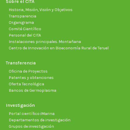
Sobre el CITA
window
window
window
window
window
wind
Historia, Misión, Visión y Objetivos
Transparencia
Organigrama
Comité Científico
Personal del CITA
Instalaciones principales. Montañana
Centro de Innovación en Bioeconomía Rural de Teruel
Transferencia
Oficina de Proyectos
Patentes y obtenciones
Oferta Tecnológica
Bancos de Germoplasma
Investigación
Portal científico iMarina
Departamentos de investigación
Grupos de investigación