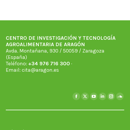
CENTRO DE INVESTIGACIÓN Y TECNOLOGÍA
AGROALIMENTARIA DE ARAGÓN
Avda. Montañana, 930 / 50059 / Zaragoza
(España)
Teléfono:
+34 976 716 300
·
Email:
cita@aragon.es
Encuéntranos en:
Facebook
X
YouTube
Linkedin
Instagra
Soun
page
page
page
page
page
page
opens
opens
opens
opens
opens
open
in
in
in
in
in
in
new
new
new
new
new
new