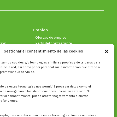
in
in
in
in
in
in
new
new
new
new
new
new
window
window
window
window
window
window
Empleo
Ofertas de empleo
ción
Perfil del contratante
Gestionar el consentimiento de las cookies
lizamos cookies y/o tecnologías similares propias y de terceros para
ficas
fico de la red, así como poder personalizar la información que ofrece a
 promover sus servicios.
nto de estas tecnologías nos permitirá procesar datos como el
Buscar en la web del CITA
de navegación o las identificaciones únicas en este sitio. No
irar el consentimiento, puede afectar negativamente a ciertas
Buscar:
 y funciones.
cepto
, para aceptar el uso de estas tecnologías. Puedes acceder a