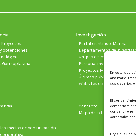
ncia
Investigación
e Proyectos
Portal científico iMarina
y obtenciones
Departamentos de investiga
cnológica
Grupos de investigación
e Germoplasma
Personal investigador
Proyectos I+D+I vigentes
En esta web uti
Últimas publicaciones cientí
analizar el trá
Websites de proyectos
sus usuarios o
El consentimie
rensa
Contacto
comportamiento 
consentir o ret
Mapa del sitio web
características
n los medios de comunicación
Haga click en
A
 corporativa