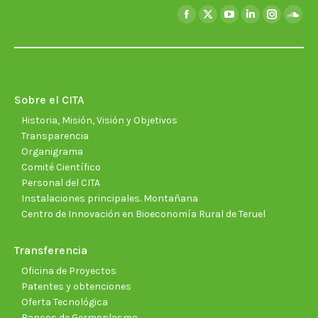
Encuéntranos en:
Facebook
X
YouTube
Linkedin
Instagra
Soun
page
page
page
page
page
page
opens
opens
opens
opens
opens
open
in
in
in
in
in
in
new
new
new
new
new
new
Sobre el CITA
window
window
window
window
window
wind
Historia, Misión, Visión y Objetivos
Transparencia
Organigrama
Comité Científico
Personal del CITA
Instalaciones principales. Montañana
Centro de Innovación en Bioeconomía Rural de Teruel
Transferencia
Oficina de Proyectos
Patentes y obtenciones
Oferta Tecnológica
Bancos de Germoplasma