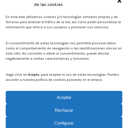
de las cookies
Sala de prensa
En esta web utilizamos cookies y/o tecnologías similares propias y de
Noticias
terceros para analizar el tráfico de la red, así como poder personalizar la
Eventos
información que ofrece a sus usuarios o promover sus servicios.
El CITA en los medios de comunicación
Identidad corporativa
El consentimiento de estas tecnologías nos permitirá procesar datos
Boletín electrónico cita2
como el comportamiento de navegación o las identificaciones únicas en
este sitio. No consentir o retirar el consentimiento, puede afectar
negativamente a ciertas características y funciones.
Contacto
Mapa del sitio web
Haga click en
Acepto
, para aceptar el uso de estas tecnologías. Puedes
acceder a nuestra política de cookies pulsando en el enlace.
Buscar en la web del CITA
Buscar:
Aceptar
Rechazar
Configurar