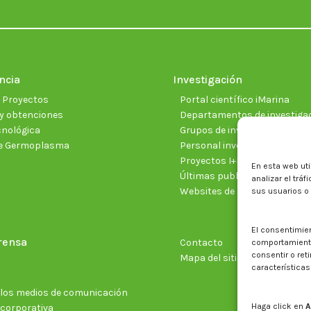
ncia
Investigación
e Proyectos
Portal científico iMarina
y obtenciones
Departamentos de investiga
cnológica
Grupos de investigación
e Germoplasma
Personal investigador
Proyectos I+D+I vigentes
En esta web uti
Últimas publicaciones cientí
analizar el trá
Websites de proyectos
sus usuarios o
El consentimie
rensa
Contacto
comportamiento 
consentir o ret
Mapa del sitio web
características
n los medios de comunicación
Haga click en
A
 corporativa