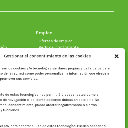
in
in
in
in
in
in
new
new
new
new
new
new
window
window
window
window
window
window
Empleo
Ofertas de empleo
ción
Perfil del contratante
Gestionar el consentimiento de las cookies
lizamos cookies y/o tecnologías similares propias y de terceros para
ficas
fico de la red, así como poder personalizar la información que ofrece a
 promover sus servicios.
nto de estas tecnologías nos permitirá procesar datos como el
Buscar en la web del CITA
de navegación o las identificaciones únicas en este sitio. No
irar el consentimiento, puede afectar negativamente a ciertas
Buscar:
 y funciones.
cepto
, para aceptar el uso de estas tecnologías. Puedes acceder a