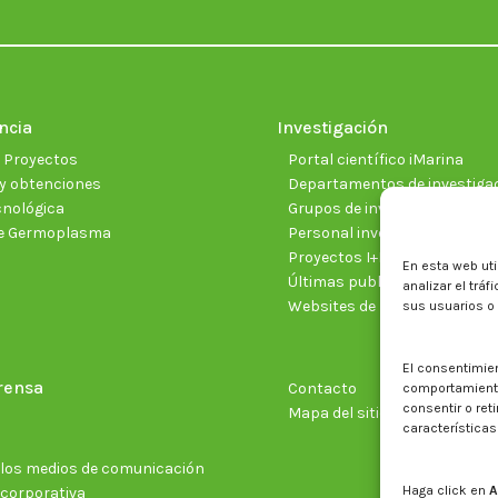
ncia
Investigación
e Proyectos
Portal científico iMarina
y obtenciones
Departamentos de investiga
cnológica
Grupos de investigación
e Germoplasma
Personal investigador
Proyectos I+D+I vigentes
En esta web uti
Últimas publicaciones cientí
analizar el trá
Websites de proyectos
sus usuarios o
El consentimie
rensa
Contacto
comportamiento 
consentir o ret
Mapa del sitio web
características
n los medios de comunicación
Haga click en
A
 corporativa