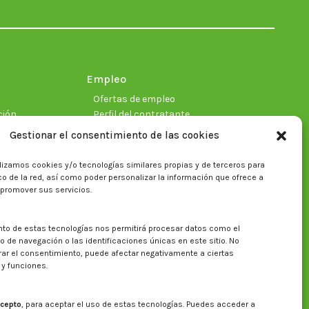
in
in
in
in
in
in
new
new
new
new
new
new
window
window
window
window
window
window
Empleo
Ofertas de empleo
ción
Perfil del contratante
Gestionar el consentimiento de las cookies
lizamos cookies y/o tecnologías similares propias y de terceros para
ficas
fico de la red, así como poder personalizar la información que ofrece a
 promover sus servicios.
nto de estas tecnologías nos permitirá procesar datos como el
Buscar en la web del CITA
de navegación o las identificaciones únicas en este sitio. No
irar el consentimiento, puede afectar negativamente a ciertas
Buscar:
 y funciones.
cepto
, para aceptar el uso de estas tecnologías. Puedes acceder a