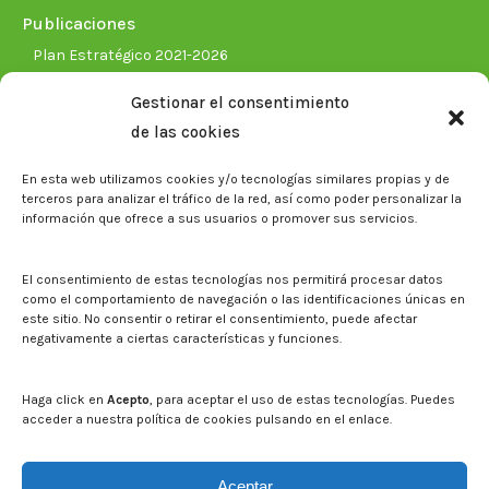
Publicaciones
Plan Estratégico 2021-2026
Memorias corporativas
Gestionar el consentimiento
Biblioteca. Repositorio CITAREA
de las cookies
Sala de prensa
En esta web utilizamos cookies y/o tecnologías similares propias y de
Noticias
terceros para analizar el tráfico de la red, así como poder personalizar la
Eventos
información que ofrece a sus usuarios o promover sus servicios.
El CITA en los medios de comunicación
Identidad corporativa
El consentimiento de estas tecnologías nos permitirá procesar datos
Boletín electrónico cita2
como el comportamiento de navegación o las identificaciones únicas en
este sitio. No consentir o retirar el consentimiento, puede afectar
negativamente a ciertas características y funciones.
Contacto
Mapa del sitio web
Haga click en
Acepto
, para aceptar el uso de estas tecnologías. Puedes
acceder a nuestra política de cookies pulsando en el enlace.
Buscar en la web del CITA
Buscar:
Aceptar