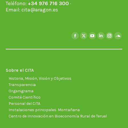
Teléfono:
+34 976 716 300
·
Email:
cita@aragon.es
Encuéntranos en:
Facebook
X
YouTube
Linkedin
Instagra
Soun
page
page
page
page
page
page
opens
opens
opens
opens
opens
open
in
in
in
in
in
in
new
new
new
new
new
new
Sobre el CITA
window
window
window
window
window
wind
Historia, Misión, Visión y Objetivos
Transparencia
Organigrama
Comité Científico
Personal del CITA
Instalaciones principales. Montañana
Centro de Innovación en Bioeconomía Rural de Teruel