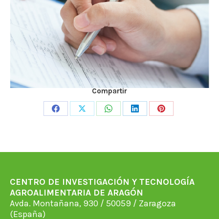
Compartir
Share
Share
Share
Share
Share
on
on
on
on
on
Facebook
X
WhatsApp
LinkedIn
Pinterest
CENTRO DE INVESTIGACIÓN Y TECNOLOGÍA
AGROALIMENTARIA DE ARAGÓN
Avda. Montañana, 930 / 50059 / Zaragoza
(España)