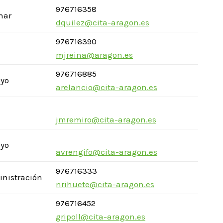
976716358
inar
dquilez@cita-aragon.es
976716390
mjreina@aragon.es
976716885
oyo
arelancio@cita-aragon.es
jmremiro@cita-aragon.es
oyo
avrengifo@cita-aragon.es
976716333
inistración
nrihuete@cita-aragon.es
976716452
gripoll@cita-aragon.es