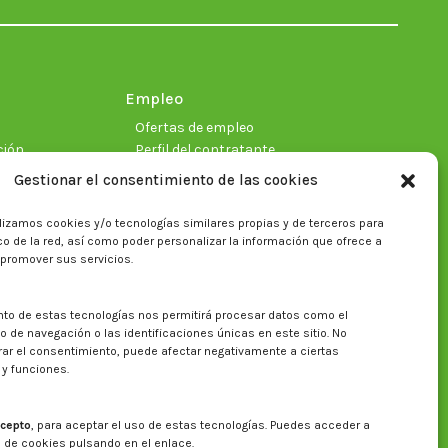
new
new
new
new
new
new
window
window
window
window
window
window
Empleo
Ofertas de empleo
ción
Perfil del contratante
Gestionar el consentimiento de las cookies
lizamos cookies y/o tecnologías similares propias y de terceros para
ficas
fico de la red, así como poder personalizar la información que ofrece a
 promover sus servicios.
nto de estas tecnologías nos permitirá procesar datos como el
Buscar en la web del CITA
de navegación o las identificaciones únicas en este sitio. No
irar el consentimiento, puede afectar negativamente a ciertas
Buscar:
 y funciones.
cepto
, para aceptar el uso de estas tecnologías. Puedes acceder a
a de cookies pulsando en el enlace.