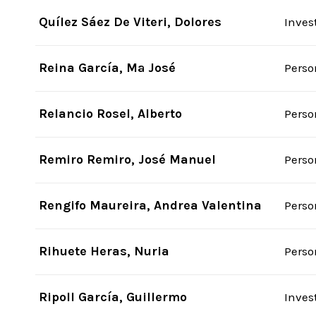
Quílez Sáez De Viteri, Dolores
Inves
Reina García, Mª José
Perso
Relancio Rosel, Alberto
Perso
Remiro Remiro, José Manuel
Perso
Rengifo Maureira, Andrea Valentina
Perso
Rihuete Heras, Nuria
Perso
Ripoll García, Guillermo
Inves