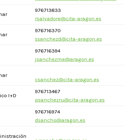
976713833
inar
rsalvadore@cita-aragon.es
976716370
inar
ssanchezd@cita-aragon.es
976716394
jsanchezme@aragon.es
inar
csanchez@cita-aragon.es
976713467
ico I+D
psanchezru@cita-aragon.es
976716974
dsancho@aragon.es
inistración