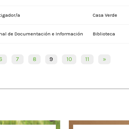
tigador/a
Casa Verde
nal de Documentación e Información
Biblioteca
6
7
8
9
10
11
»