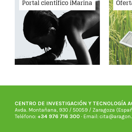
Portal científico iMarina
Ofert
CENTRO DE INVESTIGACIÓN Y TECNOLOGÍA 
Avda. Montañana, 930 / 50059 / Zaragoza (Espan
Teléfono:
+34 976 716 300
· Email:
cita@aragon.