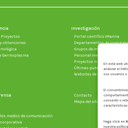
ncia
Investigación
e Proyectos
Portal científico iMarina
y obtenciones
Departamentos de investiga
cnológica
Grupos de investigación
e Germoplasma
Personal investigador
Proyectos I+D+I vigentes
En esta web uti
Últimas publicaciones cientí
analizar el trá
Websites de proyectos
sus usuarios o
El consentimie
rensa
Contacto
comportamiento 
consentir o ret
Mapa del sitio web
características
n los medios de comunicación
Haga click en
A
 corporativa
nuestra polític