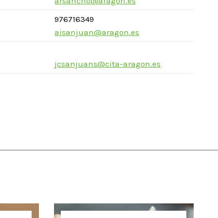
arsancho@aragon.es
976716349
aisanjuan@aragon.es
jcsanjuans@cita-aragon.es