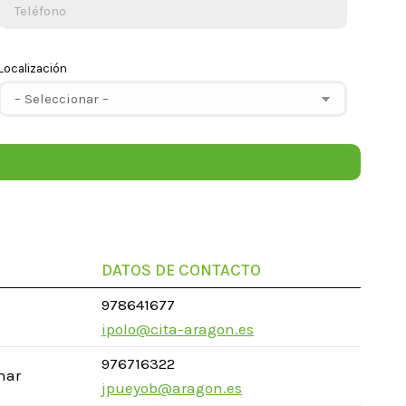
Localización
DATOS DE CONTACTO
978641677
ipolo@cita-aragon.es
976716322
inar
jpueyob@aragon.es