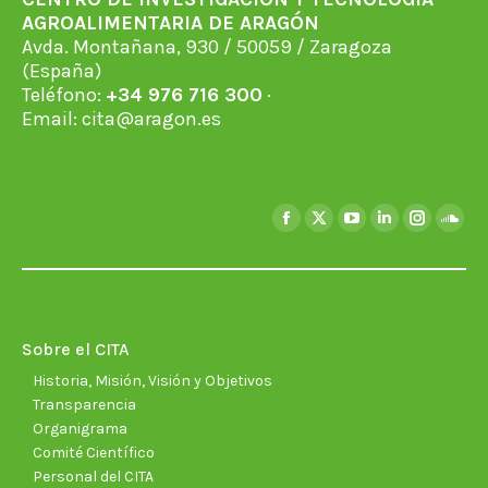
AGROALIMENTARIA DE ARAGÓN
Avda. Montañana, 930 / 50059 / Zaragoza
(España)
Teléfono:
+34 976 716 300
·
Email:
cita@aragon.es
Encuéntranos en:
Facebook
X
YouTube
Linkedin
Instagra
Soun
page
page
page
page
page
page
opens
opens
opens
opens
opens
open
in
in
in
in
in
in
new
new
new
new
new
new
Sobre el CITA
window
window
window
window
window
wind
Historia, Misión, Visión y Objetivos
Transparencia
Organigrama
Comité Científico
Personal del CITA