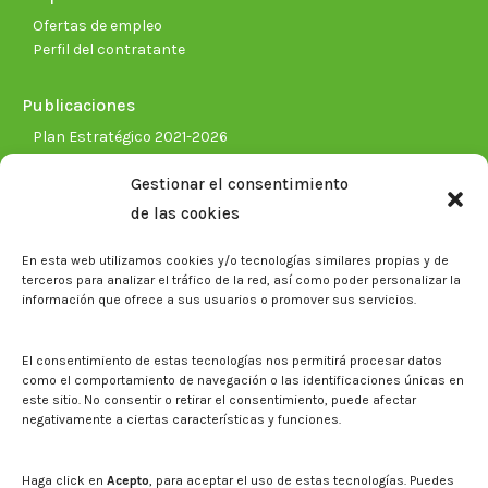
Ofertas de empleo
Perfil del contratante
Publicaciones
Plan Estratégico 2021-2026
Memorias corporativas
Gestionar el consentimiento
Biblioteca. Repositorio CITAREA
de las cookies
Sala de prensa
En esta web utilizamos cookies y/o tecnologías similares propias y de
Noticias
terceros para analizar el tráfico de la red, así como poder personalizar la
Eventos
información que ofrece a sus usuarios o promover sus servicios.
El CITA en los medios de comunicación
Identidad corporativa
El consentimiento de estas tecnologías nos permitirá procesar datos
Boletín electrónico cita2
como el comportamiento de navegación o las identificaciones únicas en
este sitio. No consentir o retirar el consentimiento, puede afectar
negativamente a ciertas características y funciones.
Contacto
Mapa del sitio web
Haga click en
Acepto
, para aceptar el uso de estas tecnologías. Puedes