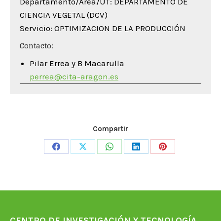
Departamento/Área/UT: DEPARTAMENTO DE
CIENCIA VEGETAL (DCV)
Servicio: OPTIMIZACION DE LA PRODUCCIÓN
Contacto:
Pilar Errea y B Macarulla
perrea@cita-aragon.es
Compartir
Share
Share
Share
Share
Share
on
on
on
on
on
Facebook
X
WhatsApp
LinkedIn
Pinterest
CENTRO DE INVESTIGACIÓN Y TECNOLOGÍA