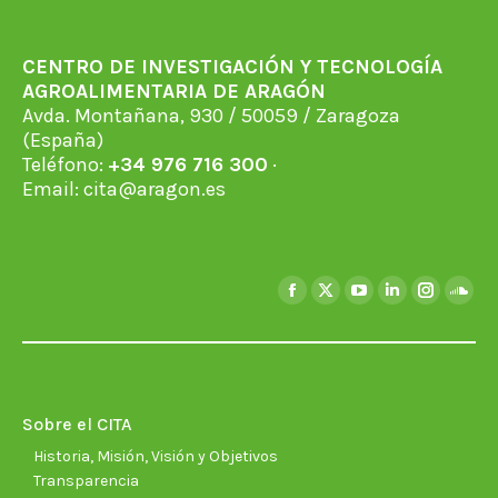
CENTRO DE INVESTIGACIÓN Y TECNOLOGÍA
AGROALIMENTARIA DE ARAGÓN
Avda. Montañana, 930 / 50059 / Zaragoza
(España)
Teléfono:
+34 976 716 300
·
Email:
cita@aragon.es
Encuéntranos en:
Facebook
X
YouTube
Linkedin
Instagra
Soun
page
page
page
page
page
page
opens
opens
opens
opens
opens
open
in
in
in
in
in
in
new
new
new
new
new
new
Sobre el CITA
window
window
window
window
window
wind
Historia, Misión, Visión y Objetivos
Transparencia