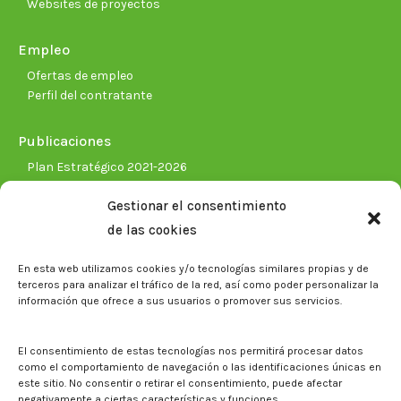
Websites de proyectos
Empleo
Ofertas de empleo
Perfil del contratante
Publicaciones
Plan Estratégico 2021-2026
Memorias corporativas
Gestionar el consentimiento
Biblioteca. Repositorio CITAREA
de las cookies
Sala de prensa
En esta web utilizamos cookies y/o tecnologías similares propias y de
Noticias
terceros para analizar el tráfico de la red, así como poder personalizar la
Eventos
información que ofrece a sus usuarios o promover sus servicios.
El CITA en los medios de comunicación
Identidad corporativa
El consentimiento de estas tecnologías nos permitirá procesar datos
Boletín electrónico cita2
como el comportamiento de navegación o las identificaciones únicas en
este sitio. No consentir o retirar el consentimiento, puede afectar
negativamente a ciertas características y funciones.