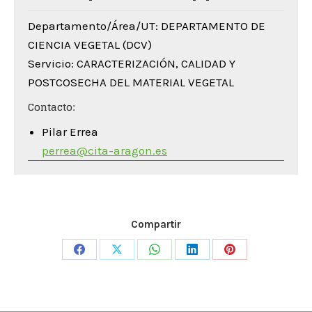
Departamento/Área/UT: DEPARTAMENTO DE
CIENCIA VEGETAL (DCV)
Servicio: CARACTERIZACIÓN, CALIDAD Y
POSTCOSECHA DEL MATERIAL VEGETAL
Contacto:
Pilar Errea
perrea@cita-aragon.es
Compartir
Share
Share
Share
Share
Share
on
on
on
on
on
Facebook
X
WhatsApp
LinkedIn
Pinterest