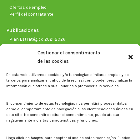
Ofertas de empleo
Perfil del contratante
Publicaciones
Plan Estratégico 2021-2026
Memorias corporativas
Gestionar el consentimiento
Biblioteca. Repositorio CITAREA
de las cookies
Sala de prensa
En esta web utilizamos cookies y/o tecnologías similares propias y de
Noticias
terceros para analizar el tráfico de la red, así como poder personalizar la
Eventos
información que ofrece a sus usuarios o promover sus servicios.
El CITA en los medios de comunicación
Identidad corporativa
El consentimiento de estas tecnologías nos permitirá procesar datos
Boletín electrónico cita2
como el comportamiento de navegación o las identificaciones únicas en
este sitio. No consentir o retirar el consentimiento, puede afectar
negativamente a ciertas características y funciones.
Contacto
Mapa del sitio web
Haga click en
Acepto
, para aceptar el uso de estas tecnologías. Puedes