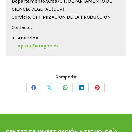
Departamento/Área/UT: DEPARTAMENTO DE
CIENCIA VEGETAL (DCV)
Servicio: OPTIMIZACION DE LA PRODUCCIÓN
Contacto:
Ana Pina
apina@aragon.es
Compartir
Share
Share
Share
Share
Share
on
on
on
on
on
Facebook
X
WhatsApp
LinkedIn
Pinterest
CENTRO DE INVESTIGACIÓN Y TECNOLOGÍA