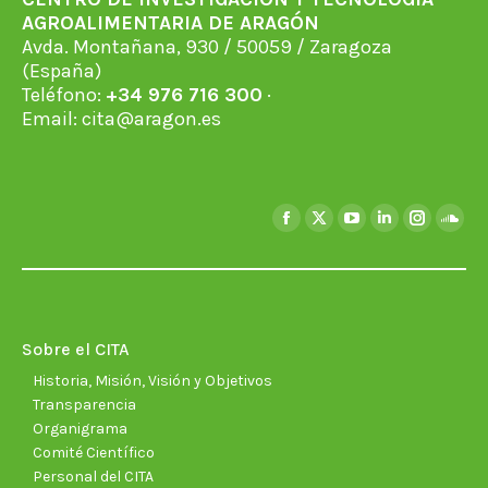
AGROALIMENTARIA DE ARAGÓN
Avda. Montañana, 930 / 50059 / Zaragoza
(España)
Teléfono:
+34 976 716 300
·
Email:
cita@aragon.es
Encuéntranos en:
Facebook
X
YouTube
Linkedin
Instagra
Soun
page
page
page
page
page
page
opens
opens
opens
opens
opens
open
in
in
in
in
in
in
new
new
new
new
new
new
Sobre el CITA
window
window
window
window
window
wind
Historia, Misión, Visión y Objetivos
Transparencia
Organigrama
Comité Científico
Personal del CITA