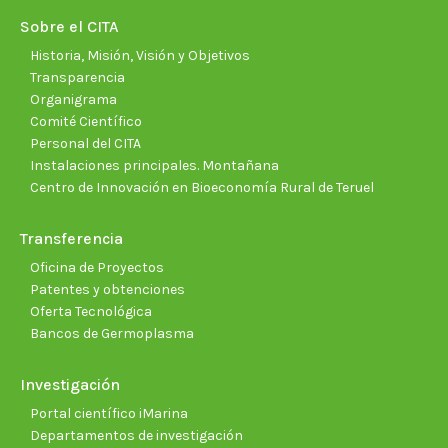
new
new
new
new
new
new
Sobre el CITA
window
window
window
window
window
wind
Historia, Misión, Visión y Objetivos
Transparencia
Organigrama
Comité Científico
Personal del CITA
Instalaciones principales. Montañana
Centro de Innovación en Bioeconomía Rural de Teruel
Transferencia
Oficina de Proyectos
Patentes y obtenciones
Oferta Tecnológica
Bancos de Germoplasma
Investigación
Portal científico iMarina
Departamentos de investigación