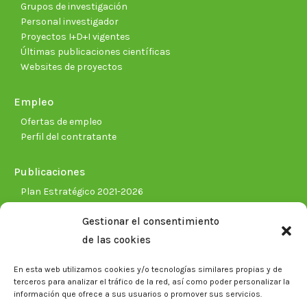
Grupos de investigación
Personal investigador
Proyectos I+D+I vigentes
Últimas publicaciones científicas
Websites de proyectos
Empleo
Ofertas de empleo
Perfil del contratante
Publicaciones
Plan Estratégico 2021-2026
Memorias corporativas
Gestionar el consentimiento
Biblioteca. Repositorio CITAREA
de las cookies
Sala de prensa
En esta web utilizamos cookies y/o tecnologías similares propias y de
Noticias
terceros para analizar el tráfico de la red, así como poder personalizar la
Eventos
información que ofrece a sus usuarios o promover sus servicios.
El CITA en los medios de comunicación