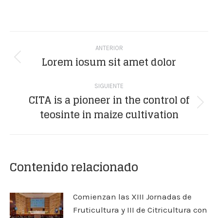
on
on
on
on
on
Facebook
X
WhatsApp
LinkedIn
Pinterest
Navegación
ANTERIOR
entre
Lorem iosum sit amet dolor
Publicación
publicaciones
anterior:
SIGUIENTE
CITA is a pioneer in the control of
Publicación
teosinte in maize cultivation
siguiente:
Contenido relacionado
Comienzan las XIII Jornadas de
Fruticultura y III de Citricultura con