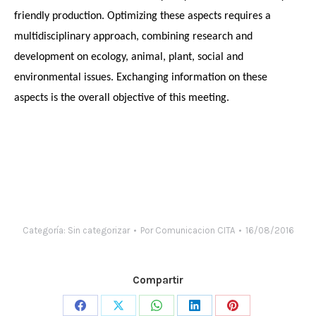
friendly production. Optimizing these aspects requires a
multidisciplinary approach, combining research and
development on ecology, animal, plant, social and
environmental issues. Exchanging information on these
aspects is the overall objective of this meeting.
Categoría:
Sin categorizar
Por
Comunicacion CITA
16/08/2016
Compartir
Share
Share
Share
Share
Share