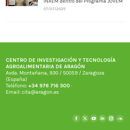
INAEM dentro del Programa JOVEM
07/07/2025
CENTRO DE INVESTIGACIÓN Y TECNOLOGÍA
AGROALIMENTARIA DE ARAGÓN
Avda. Montañana, 930 / 50059 / Zaragoza
(España)
Teléfono:
+34 976 716 300
·
Email:
cita@aragon.es
Encuéntranos en:
Facebook
X
YouTube
Linkedin
Instagra
Soun
page
page
page
page
page
page