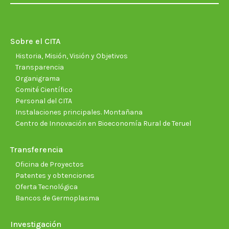
opens
opens
opens
opens
opens
open
in
in
in
in
in
in
new
new
new
new
new
new
Sobre el CITA
window
window
window
window
window
wind
Historia, Misión, Visión y Objetivos
Transparencia
Organigrama
Comité Científico
Personal del CITA
Instalaciones principales. Montañana
Centro de Innovación en Bioeconomía Rural de Teruel
Transferencia
Oficina de Proyectos
Patentes y obtenciones
Oferta Tecnológica
Bancos de Germoplasma
Investigación