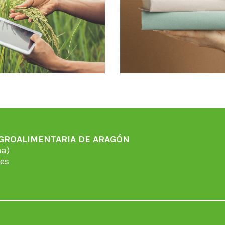
AGROALIMENTARIA DE ARAGÓN
̃a)
es