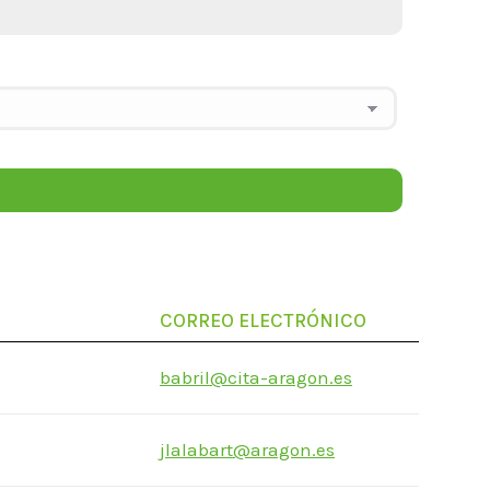
CORREO ELECTRÓNICO
babril@cita-aragon.es
jlalabart@aragon.es