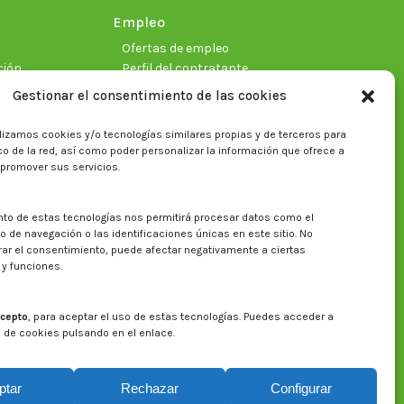
Empleo
Ofertas de empleo
ción
Perfil del contratante
Gestionar el consentimiento de las cookies
lizamos cookies y/o tecnologías similares propias y de terceros para
ficas
fico de la red, así como poder personalizar la información que ofrece a
 promover sus servicios.
nto de estas tecnologías nos permitirá procesar datos como el
Buscar en la web del CITA
de navegación o las identificaciones únicas en este sitio. No
irar el consentimiento, puede afectar negativamente a ciertas
Buscar:
 y funciones.
cepto
, para aceptar el uso de estas tecnologías. Puedes acceder a
a de cookies pulsando en el enlace.
ptar
Rechazar
Configurar