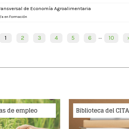
ransversal de Economía Agroalimentaria
r/a en Formación
...
1
2
3
4
5
6
10
as de empleo
Biblioteca del CIT