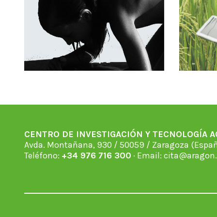
CENTRO DE INVESTIGACIÓN Y TECNOLOGÍA 
Avda. Montañana, 930 / 50059 / Zaragoza (Espan
Teléfono:
+34 976 716 300
· Email:
cita@aragon.