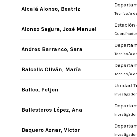
Departam
Alcalá Alonso, Beatriz
Tecnico/a de
Estación
Alonso Segura, José Manuel
Coordinador
Departam
Andres Barranco, Sara
Tecnico/a de
Departam
Balcells Oliván, María
Tecnico/a de
Unidad T
Ballco, Petjon
Investigador
Departam
Ballesteros López, Ana
Investigador
Departam
Baquero Aznar, Victor
Investigado