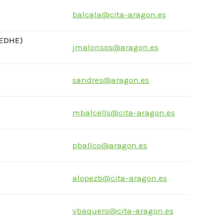
balcala@cita-aragon.es
EEDHE)
jmalonsos@aragon.es
sandres@aragon.es
mbalcells@cita-aragon.es
pballco@aragon.es
alopezb@cita-aragon.es
vbaquero@cita-aragon.es