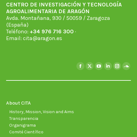
CENTRO DE INVESTIGACIÓN Y TECNOLOGÍA
AGROALIMENTARIA DE ARAGÓN
Avda. Montañana, 930 / 50059 / Zaragoza
(España)
Teléfono:
+34 976 716 300
·
Email:
cita@aragon.es
Find us on:
Facebook
X
YouTube
Linkedin
Instagra
Soun
page
page
page
page
page
page
opens
opens
opens
opens
opens
open
in
in
in
in
in
in
new
new
new
new
new
new
About CITA
window
window
window
window
window
wind
History, Mission, Vision and Aims
Transparencia
Organigrama
Comité Científico