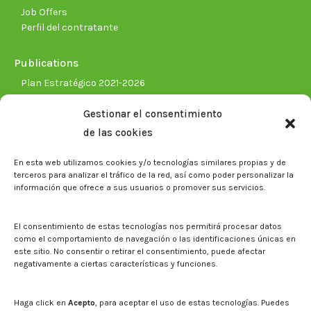
Job Offers
Perfil del contratante
Publications
Plan Estratégico 2021-2026
Memorias corporativas
Gestionar el consentimiento
Biblioteca. Repositorio CITAREA
de las cookies
Press
En esta web utilizamos cookies y/o tecnologías similares propias y de
Noticias
terceros para analizar el tráfico de la red, así como poder personalizar la
Eventos
información que ofrece a sus usuarios o promover sus servicios.
El CITA en los medios de comunicación
Corporate Identity
El consentimiento de estas tecnologías nos permitirá procesar datos
Boletín electrónico cita2
como el comportamiento de navegación o las identificaciones únicas en
este sitio. No consentir o retirar el consentimiento, puede afectar
negativamente a ciertas características y funciones.
Contact
Mapa del sitio web
Haga click en
Acepto
, para aceptar el uso de estas tecnologías. Puedes