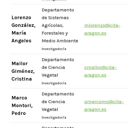
Departamento
Lorenzo
de Sistemas
González,
Agrícolas,
mlorenzo@cita-
María
Forestales y
aragon.es
Angeles
Medio Ambiente
Investigador/a
Departamento
Mallor
de Ciencia
cmallor@cita-
Giménez,
Vegetal
aragon.es
Cristina
Investigador/a
Departamento
Marco
de Ciencia
pmarcomo@cita-
Montori,
Vegetal
aragon.es
Pedro
Investigador/a