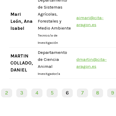
Departamento
de Sistemas
Mari
Agrícolas,
aimari@cita-
León, Ana
Forestales y
aragon.es
Isabel
Medio Ambiente
Tecnico/a de
Investigación
Departamento
MARTIN
de Ciencia
dmartin@cita-
COLLADO,
Animal
aragon.es
DANIEL
Investigador/a
2
3
4
5
6
7
8
9