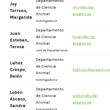
Departamento
Joy
de Ciencia
mjoy@cita-
Torrens,
Animal
aragon.es
Margalida
Investigador/a
Departamento
Juan
de Ciencia
tjuan@cita-
Esteban,
Animal
aragon.es
Teresa
Jefe de Departamento
Departamento
Lahoz
de Ciencia
Crespo,
blahozc@aragon.e
Animal
Belén
Investigador/a
Departamento
Lobón
de Ciencia
slobon@cita-
Ascaso,
Animal
aragon.es
Sandra
Investigador/a